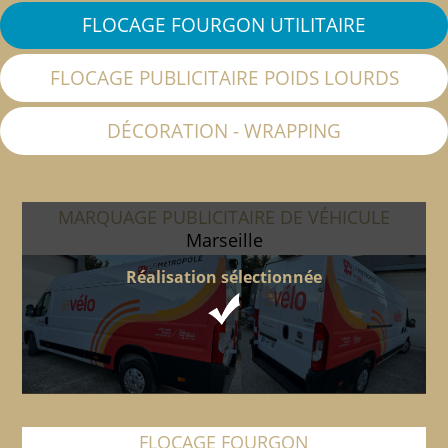
FLOCAGE FOURGON UTILITAIRE
FLOCAGE PUBLICITAIRE POIDS LOURDS
DÉCORATION - WRAPPING
MARQUAGE PUBLICITAIRE DE VÉHICULE
Marseille
Réalisation sélectionnée
FLOCAGE FOURGON