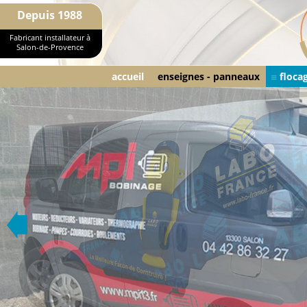
Depuis 1988
Fabricant installateur à
Salon-de-Provence
accueil
enseignes - panneaux
floca