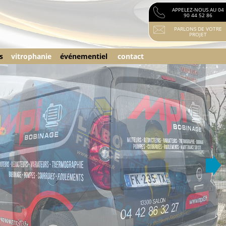
APPELEZ-NOUS AU 04
90 44 52 86
PARLONS DE VOTRE
PROJET
s
vitrophanie
événementiel
contact