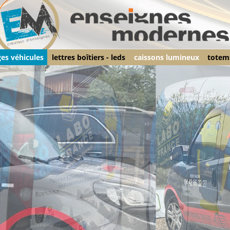
ges véhicules
lettres boîtiers - leds
caissons lumineux
totem