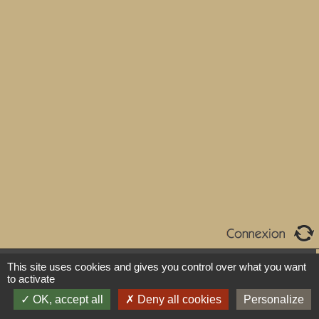
This site uses cookies and gives you control over what you want
Copyright © Enseignes Modernes 2017 - 2026 -
to activate
Mentions légales
-
Politique de confidentialité
-
Plan du
OK, accept all
Deny all cookies
Personalize
site